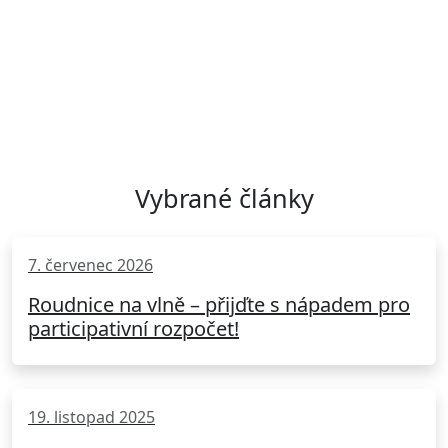
7.
Parkourové hřiště v Tyršově parku
58
8.
Discgolfové hřiště u rozhledny
52
Vybrané články
7. červenec 2026
Roudnice na vlně – přijďte s nápadem pro
participativní rozpočet!
19. listopad 2025