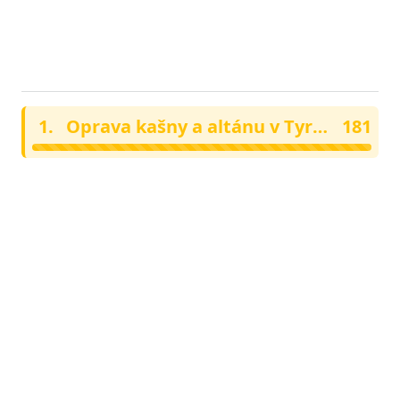
VÝSLEDKY
Celkem hlasovalo 527
HLASOVÁNÍ
respondentů
1.
Oprava kašny a altánu v Tyršově parku
181
2.
Odstranění sloupků z části Karlova náměstí
173
3.
Rozšíření hřiště v Zámeckém parku
166
4.
Vodní prvky v Horově parku
165
5.
Workout hřiště v Zámeckém parku
120
6.
Veřejné grilovací místo v Horově parku
62